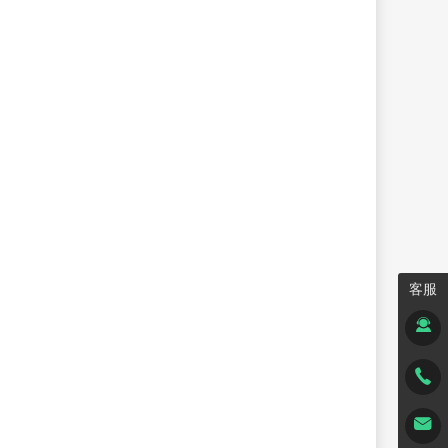
客服

