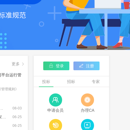
更多



登录
注册
易平台运行管
投标
招标
专家
行管理规则》


08-03
申请会员
办理CA
知
06-25


06-25