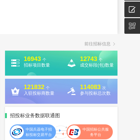


前往招标信息

16943
12743
个
个


招标项目数量
成交标段(包)数量
121832
114083
个
次


入驻投标商数量
参与投标总次数
招投标业务数据联通图
中国兵器电子招
中国招标公共服
标投标交易平台
务平台