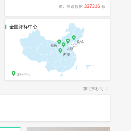
337316
累计推送数据
条
全国评标中心



盘锦

北京
包头
太原

西安

评标中心
前往投标商
