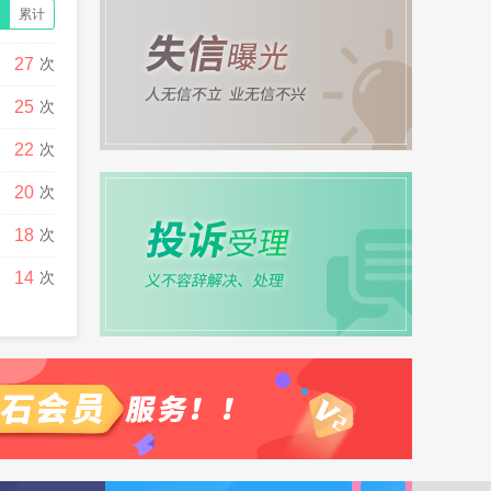
年
累计
次
27
次
1
北方工程设计研究院有限公司
307
次
25
次
2
中国五洲工程设计集团有限公司
234
次
22
次
3
北京北方节能环保有限公司
227
次
20
次
4
中国科学院沈阳自动化研究所
151
次
18
次
5
长春设备工艺研究所
136
次
14
次
6
河南卫华重型机械股份有限公司
133